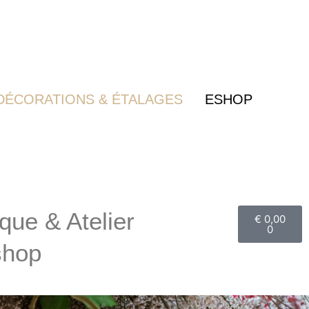
DÉCORATIONS & ÉTALAGES
ESHOP
Panier
que & Atelier
€
0,00
0
shop