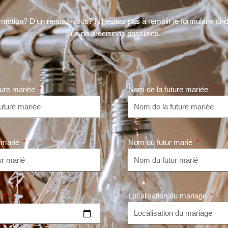
rmation? D’un rendez-vous? N’hésitez pas à remplir le formulaire ci
plus de précisions possibles.
ture mariée
Nom de la future mariée
 marié
Nom du futur marié
Localisation du mariage
e