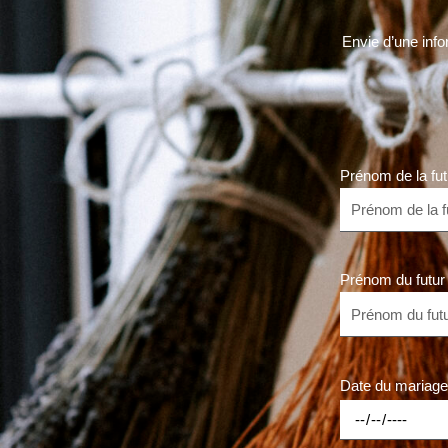
Envie d’une info
Prénom de la fu
Prénom du futur
Date du mariag