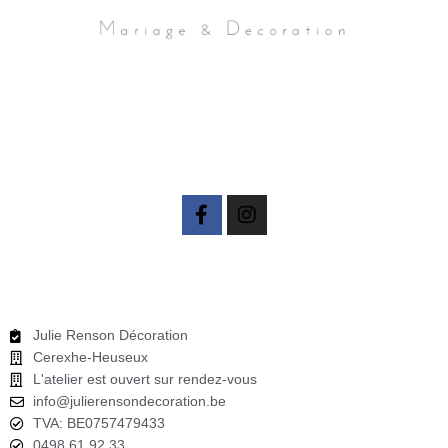
F
I
a
n
c
s
e
t
b
a
o
g
o
r
Julie Renson Décoration
k
a
Cerexhe-Heuseux
-
m
L'atelier est ouvert sur rendez-vous
f
info@julierensondecoration.be
TVA: BE0757479433
0498 61 92 33