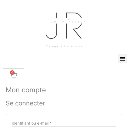
Aller
Obligatoire
Obligatoire
au
contenu
0
Panier
Mon compte
Se connecter
Identifiant ou e-mail
*