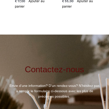
Ajouter au
Ajouter au
€
17,00
€
55,00
panier
panier
Contactez-nous
Envie d’une information? D’un rendez-vous? N’hésitez pas
à remplir le formulaire ci-dessous avec les plus de
précisions possibles.