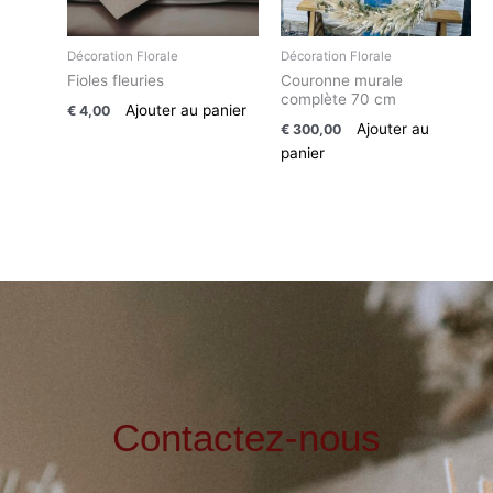
Décoration Florale
Décoration Florale
Fioles fleuries
Couronne murale
complète 70 cm
Ajouter au panier
€
4,00
Ajouter au
€
300,00
panier
Contactez-nous