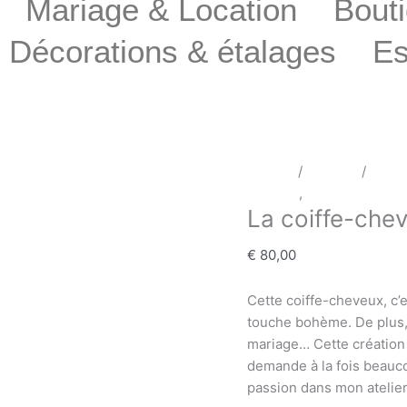
Mariage & Location
Bouti
Décorations & étalages
E
Accueil
/
Mariage
/
Coiff
Mariage
,
Coiffe cheveux
La coiffe-chev
€
80,00
Cette coiffe-cheveux, c’e
touche bohème. De plus,
mariage… Cette création e
demande à la fois beauco
passion dans mon atelier