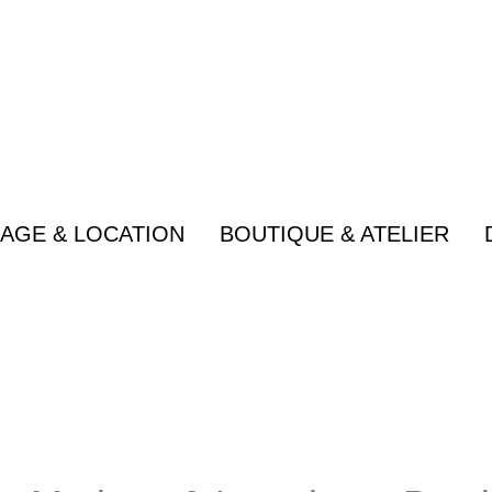
quantité
de
La
coiffe-
cheveux
Axelle
AGE & LOCATION
BOUTIQUE & ATELIER