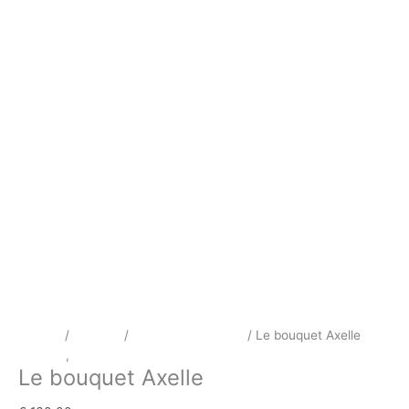
Accueil
/
Mariage
/
Bouquet de mariée
/ Le bouquet Axelle
Mariage
,
Bouquet de mariée
Le bouquet Axelle