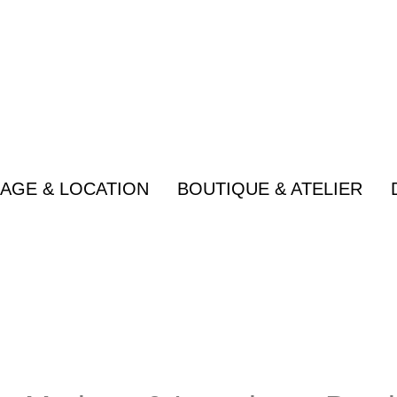
quantité
de
Le
broche
Hortense
AGE & LOCATION
BOUTIQUE & ATELIER