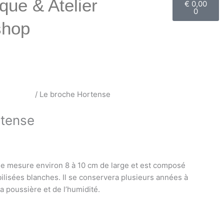
que & Atelier
€
0,00
0
shop
e cheveux
/ Le broche Hortense
rtense
e mesure environ 8 à 10 cm de large et est composé
bilisées blanches. Il se conservera plusieurs années à
 la poussière et de l’humidité.