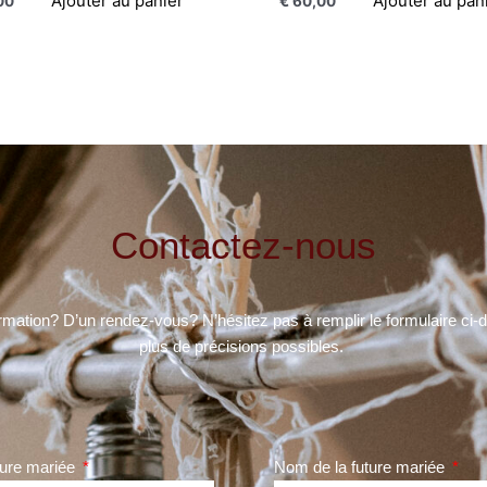
Ajouter au panier
Ajouter au pan
00
€
60,00
Contactez-nous
rmation? D’un rendez-vous? N’hésitez pas à remplir le formulaire ci
plus de précisions possibles.
ture mariée
Nom de la future mariée