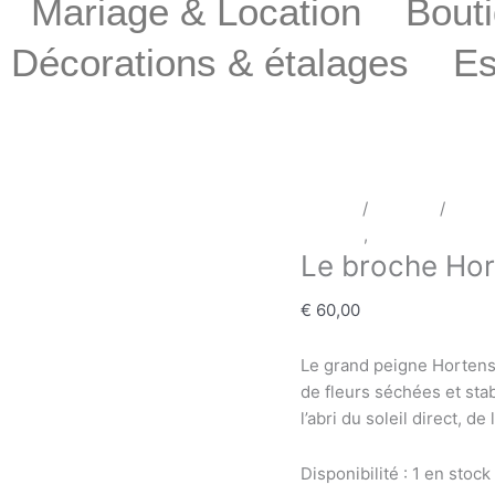
Mariage & Location
Bouti
Décorations & étalages
E
Accueil
/
Mariage
/
Coiff
Mariage
,
Coiffe cheveux
Le broche Ho
€
60,00
Le grand peigne Hortens
de fleurs séchées et sta
l’abri du soleil direct, de
Disponibilité :
1 en stock