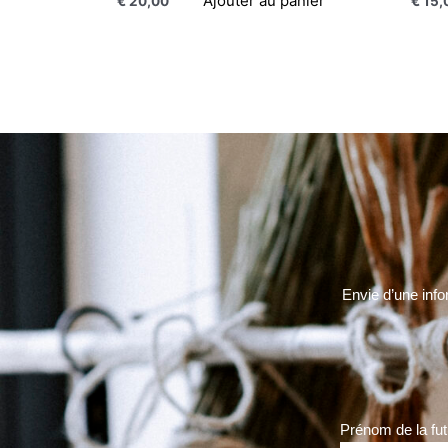
Ajouter au panier
€
20,00
€
15,
Envie d’une info
Prénom de la fu