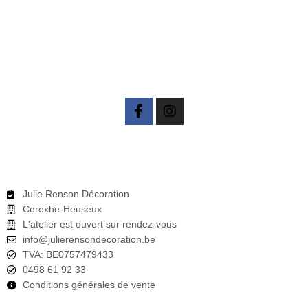
F
I
a
n
c
s
e
t
b
a
o
g
o
r
Julie Renson Décoration
k
a
Cerexhe-Heuseux
-
m
L'atelier est ouvert sur rendez-vous
f
info@julierensondecoration.be
TVA: BE0757479433
0498 61 92 33
Conditions générales de vente