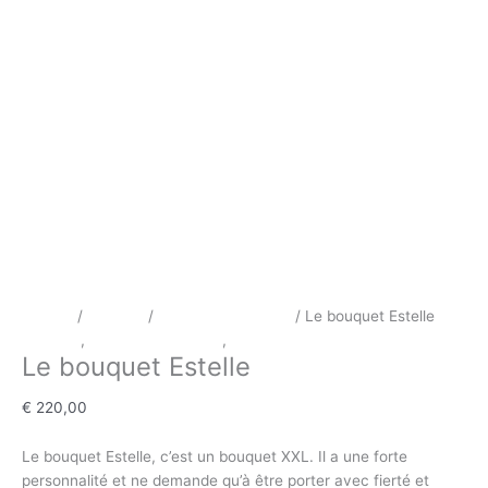
Accueil
/
Mariage
/
Bouquet de mariée
/ Le bouquet Estelle
Bouquet
,
Bouquet de mariée
,
Mariage
Le bouquet Estelle
€
220,00
Le bouquet Estelle, c’est un bouquet XXL. Il a une forte
personnalité et ne demande qu’à être porter avec fierté et